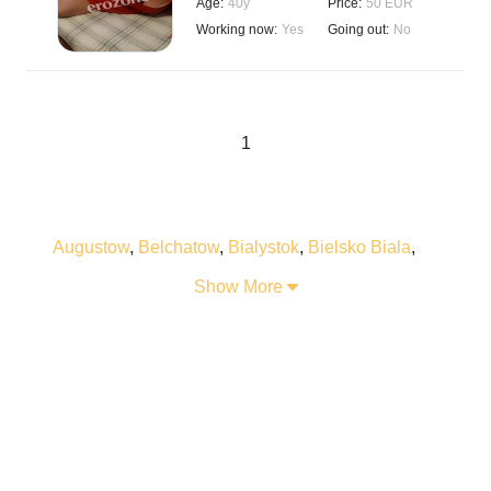
Age:
40y
Price:
50 EUR
Working now:
Yes
Going out:
No
1
Augustow
,
Belchatow
,
Bialystok
,
Bielsko Biala
,
Bogatynia
,
Boleslawiec
,
Braniewo
,
Bydgoszcz
,
Show More
Bytom
,
Chelm
,
Chelmza
,
Chorzow
,
Chrzanow
,
Czestochowa
,
Dzialdowo
,
Elk
,
Gdansk
,
Gdynia
,
Gliwice
,
Glogow
,
Gniezno
,
Golub Dobrzyn
,
Gorzow Wielkopolski
,
Grudziadz
,
Gubin
,
Inowroclaw
,
Jelenia Gora
,
Jordanow
,
Kalisz
,
Katowice
,
Kielce
,
Kolobrzeg
,
Konin
,
Konskie
,
Konstantynow Lodzki
,
Koscierzyna
,
Krakow
,
Krosno
,
Kruszwica
,
Krynica Zdroj
,
Kutno
,