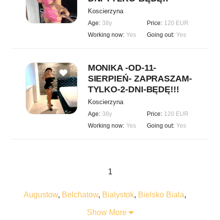
Koscierzyna
Age:
38y
Price:
120 EUR
Working now:
Yes
Going out:
Yes
MONIKA -OD-11-
SIERPIEŃ- ZAPRASZAM-
TYLKO-2-DNI-BĘDĘ!!!
Koscierzyna
Age:
38y
Price:
120 EUR
Working now:
Yes
Going out:
Yes
1
Augustow
,
Belchatow
,
Bialystok
,
Bielsko Biala
,
Bogatynia
,
Boleslawiec
,
Braniewo
,
Bydgoszcz
,
Show More
Bytom
,
Chelm
,
Chelmza
,
Chorzow
,
Chrzanow
,